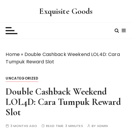
S
Exquisite Goods
k
i
p
t
o
c
Home
»
Double Cashback Weekend LOL4D: Cara
o
Tumpuk Reward Slot
n
t
e
UNCATEGORIZED
n
Double Cashback Weekend
t
LOL4D: Cara Tumpuk Reward
Slot
3 MONTHS AGO
READ TIME:
3 MINUTES
BY
ADMIN