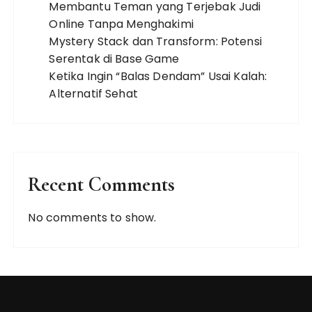
Membantu Teman yang Terjebak Judi
Online Tanpa Menghakimi
Mystery Stack dan Transform: Potensi
Serentak di Base Game
Ketika Ingin “Balas Dendam” Usai Kalah:
Alternatif Sehat
Recent Comments
No comments to show.