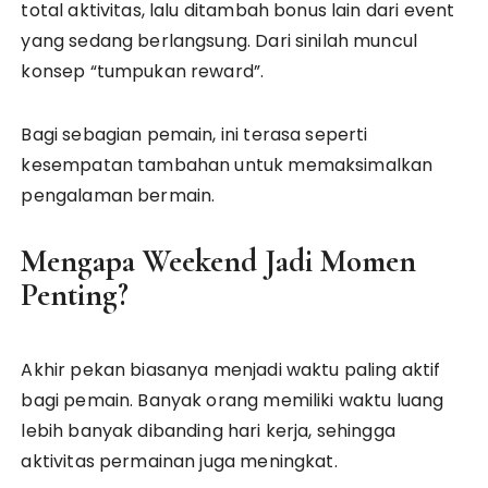
total aktivitas, lalu ditambah bonus lain dari event
yang sedang berlangsung. Dari sinilah muncul
konsep “tumpukan reward”.
Bagi sebagian pemain, ini terasa seperti
kesempatan tambahan untuk memaksimalkan
pengalaman bermain.
Mengapa Weekend Jadi Momen
Penting?
Akhir pekan biasanya menjadi waktu paling aktif
bagi pemain. Banyak orang memiliki waktu luang
lebih banyak dibanding hari kerja, sehingga
aktivitas permainan juga meningkat.