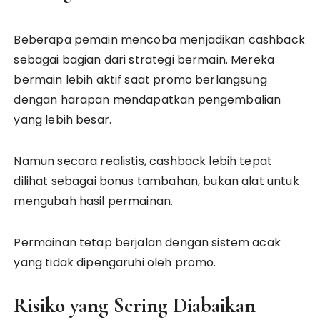
Beberapa pemain mencoba menjadikan cashback
sebagai bagian dari strategi bermain. Mereka
bermain lebih aktif saat promo berlangsung
dengan harapan mendapatkan pengembalian
yang lebih besar.
Namun secara realistis, cashback lebih tepat
dilihat sebagai bonus tambahan, bukan alat untuk
mengubah hasil permainan.
Permainan tetap berjalan dengan sistem acak
yang tidak dipengaruhi oleh promo.
Risiko yang Sering Diabaikan