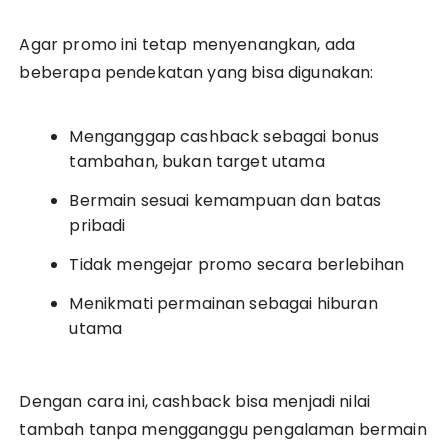
Agar promo ini tetap menyenangkan, ada
beberapa pendekatan yang bisa digunakan:
Menganggap cashback sebagai bonus
tambahan, bukan target utama
Bermain sesuai kemampuan dan batas
pribadi
Tidak mengejar promo secara berlebihan
Menikmati permainan sebagai hiburan
utama
Dengan cara ini, cashback bisa menjadi nilai
tambah tanpa mengganggu pengalaman bermain