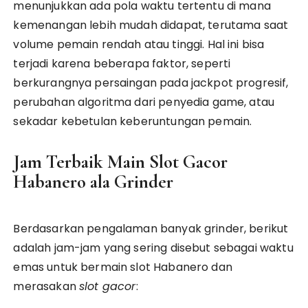
menunjukkan ada pola waktu tertentu di mana
kemenangan lebih mudah didapat, terutama saat
volume pemain rendah atau tinggi. Hal ini bisa
terjadi karena beberapa faktor, seperti
berkurangnya persaingan pada jackpot progresif,
perubahan algoritma dari penyedia game, atau
sekadar kebetulan keberuntungan pemain.
Jam Terbaik Main Slot Gacor
Habanero ala Grinder
Berdasarkan pengalaman banyak grinder, berikut
adalah jam-jam yang sering disebut sebagai waktu
emas untuk bermain slot Habanero dan
merasakan
slot gacor
: