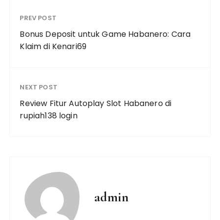
PREV POST
Bonus Deposit untuk Game Habanero: Cara
Klaim di Kenari69
NEXT POST
Review Fitur Autoplay Slot Habanero di
rupiah138 login
admin