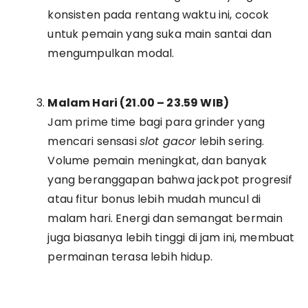
konsisten pada rentang waktu ini, cocok
untuk pemain yang suka main santai dan
mengumpulkan modal.
Malam Hari (21.00 – 23.59 WIB)
Jam prime time bagi para grinder yang
mencari sensasi
slot gacor
lebih sering.
Volume pemain meningkat, dan banyak
yang beranggapan bahwa jackpot progresif
atau fitur bonus lebih mudah muncul di
malam hari. Energi dan semangat bermain
juga biasanya lebih tinggi di jam ini, membuat
permainan terasa lebih hidup.