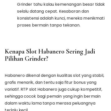
Grinder tahu kalau kemenangan besar tidak
selalu datang cepat. Kesabaran dan
konsistensi adalah kunci, mereka menikmati
proses bermain tanpa tekanan.
Kenapa Slot Habanero Sering Jadi
Pilihan Grinder?
Habanero dikenal dengan kualitas slot yang stabil,
grafis menarik, dan tentu saja fitur bonus yang
variatif. RTP slot Habanero juga cukup kompetitif,
sehingga cocok bagi pemain yang ingin bermain
dalam waktu lama tanpa merasa peluangnya
terlalu kecil.