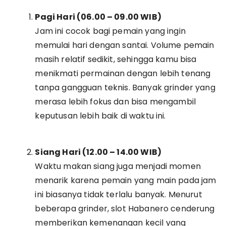
Pagi Hari (06.00 – 09.00 WIB)
Jam ini cocok bagi pemain yang ingin
memulai hari dengan santai. Volume pemain
masih relatif sedikit, sehingga kamu bisa
menikmati permainan dengan lebih tenang
tanpa gangguan teknis. Banyak grinder yang
merasa lebih fokus dan bisa mengambil
keputusan lebih baik di waktu ini.
Siang Hari (12.00 – 14.00 WIB)
Waktu makan siang juga menjadi momen
menarik karena pemain yang main pada jam
ini biasanya tidak terlalu banyak. Menurut
beberapa grinder, slot Habanero cenderung
memberikan kemenangan kecil yang