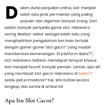
D
alam dunia perjudian online, slot menjadi
salah satu jenis permainan yang paling
populer dan digemari banyak orang. Dari
sekian banyak penyedia game slot, Habanero
sering disebut-sebut sebagai salah satu yang
menghadirkan pengalaman bermain terbaik
dengan game-game “slot gacor” yang mudah
memberikan kemenangan. Di platform Buka77,
slot Habanero bahkan mendapat tempat khusus
dan menjadi favorit banyak pemain. Lantas, apa sih
yang membuat slot gacor Habanero di
buka77
selalu jadi primadona? Yuk, kita bahas secara
lengkap dan santai di artikel ini!
Apa Itu Slot Gacor?