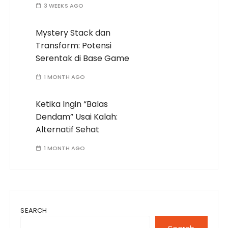
3 WEEKS AGO
Mystery Stack dan
Transform: Potensi
Serentak di Base Game
1 MONTH AGO
Ketika Ingin “Balas
Dendam” Usai Kalah:
Alternatif Sehat
1 MONTH AGO
SEARCH