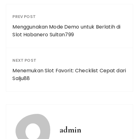
PREV POST
Menggunakan Mode Demo untuk Berlatih di
Slot Habanero Sultan799
NEXT POST
Menemukan Slot Favorit: Checklist Cepat dari
Salju88
admin