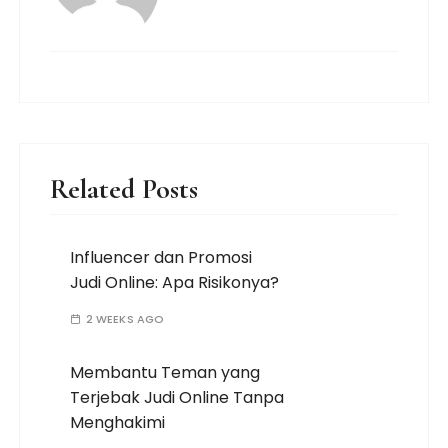
Related Posts
Influencer dan Promosi
Judi Online: Apa Risikonya?
2 WEEKS AGO
Membantu Teman yang
Terjebak Judi Online Tanpa
Menghakimi